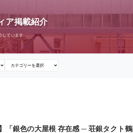
ィア掲載紹介
介しています
1面】「銀色の大屋根 存在感 ─ 荘銀タク