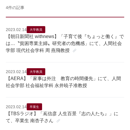
4件の記事
2023.02.14
大学教員
【朝日新聞社 withnews】「子育て後『ちょっと働く』で
は…〝貧困専業主婦〟研究者の危機感」にて、人間社会
学部 現代社会学科 周 燕飛教授
2023.02.14
大学教員
【AERA】「家事は外注 教育の時間優先」にて、人間
社会学部 社会福祉学科 永井暁子准教授
2023.02.14
卒業生
【TBSラジオ】「嶌信彦 人生百景『志の人たち』」に
て、卒業生 南杏子さん