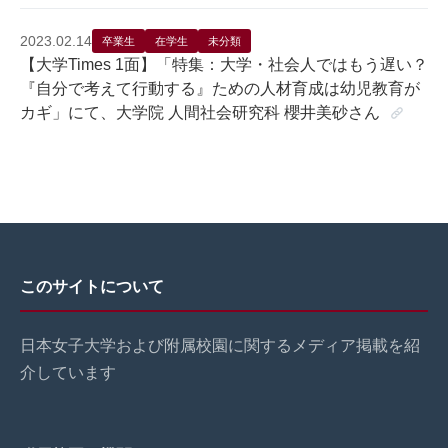
2023.02.14
卒業生
在学生
未分類
【大学Times 1面】「特集：大学・社会人ではもう遅い？
『自分で考えて行動する』ための人材育成は幼児教育が
カギ」にて、大学院 人間社会研究科 櫻井美砂さん
このサイトについて
日本女子大学および附属校園に関するメディア掲載を紹
介しています