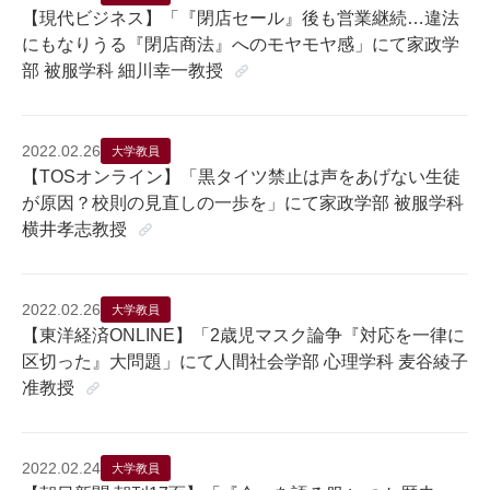
【現代ビジネス】「『閉店セール』後も営業継続…違法
にもなりうる『閉店商法』へのモヤモヤ感」にて家政学
部 被服学科 細川幸一教授
2022.02.26
大学教員
【TOSオンライン】「黒タイツ禁止は声をあげない生徒
が原因？校則の見直しの一歩を」にて家政学部 被服学科
横井孝志教授
2022.02.26
大学教員
【東洋経済ONLINE】「2歳児マスク論争『対応を一律に
区切った』大問題」にて人間社会学部 心理学科 麦谷綾子
准教授
2022.02.24
大学教員