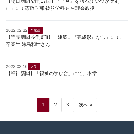
【朝日新聞 朝刊17面】「『今』を語る服 いつか歴史
に」にて家政学部 被服学科 内村理奈教授
2022.02.22
卒業生
【読売新聞 夕刊6面】「建築に『完成形』なし」にて、
卒業生 妹島和世さん
2022.02.16
大学
【福祉新聞】「福祉の学び舎」にて、本学
投
1
2
3
次へ »
稿
の