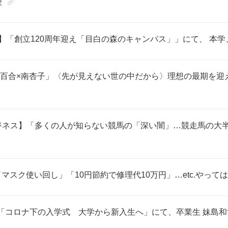
授
】「創立120周年迎え「目白の森のキャンパス」」にて、 本
百合×南杏子」〈先が見えない世の中だから〉理想の最期を迎
ジネス】「多くの人が知らない競馬の「深い闇」…競走馬の大
「マスク使い回し」「10円節約で修理代10万円」…etc.やっ
面】「コロナ下の入学式 大学から新入生へ」にて、卒業生 妹島