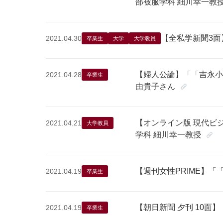
部被服学科 細川幸一教
【全私学新聞3面
2021.04.30
卒業生
大学
大学教員
【婦人公論】「「吉永小
2021.04.28
卒業生
由貴子さん
【オンライン版 現代ビ
2021.04.21
大学教員
学科 細川幸一教授
【週刊女性PRIME】「
2021.04.19
卒業生
【朝日新聞 夕刊 10
2021.04.19
卒業生