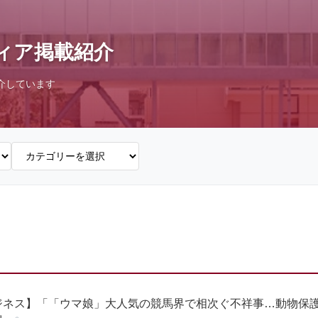
ィア掲載紹介
介しています
ジネス】「「ウマ娘」大人気の競馬界で相次ぐ不祥事…動物保