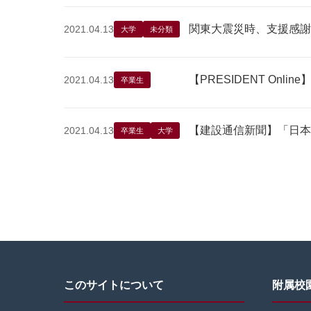
関東大震災時、支援感謝
2021.04.13
大学
未分類
【PRESIDENT O
2021.04.13
卒業生
【建設通信新聞】「日本
2021.04.13
卒業生
大学
投
稿
の
ペ
このサイトについて
附属校
ー