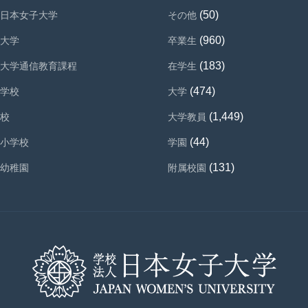
(50)
日本女子大学
その他
(960)
大学
卒業生
(183)
大学通信教育課程
在学生
(474)
学校
大学
(1,449)
校
大学教員
(44)
小学校
学園
(131)
幼稚園
附属校園