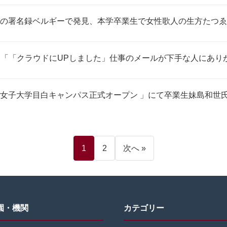
の署名録ベルギーで発見、本学卒業生で女性歌人の生方たつゑ
nline】「「クラウドにUPしました」仕事のメールが下手な人にあ
女子大学目白キャンパス正式オープン 」にて卒業生妹島和世
1
2
次へ »
園・機関
カテゴリー