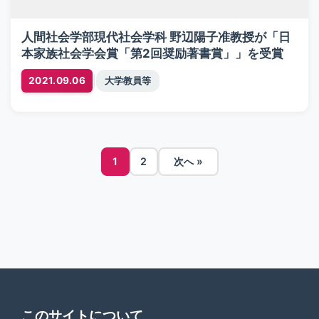
人間社会学部現代社会学科 野辺陽子准教授が「日
本家族社会学会賞「第2回奨励著書賞」」を受賞
|
2021.09.06
大学教員等
投
1
2
次へ »
稿
の
ペ
ー
ジ
このサイトについて