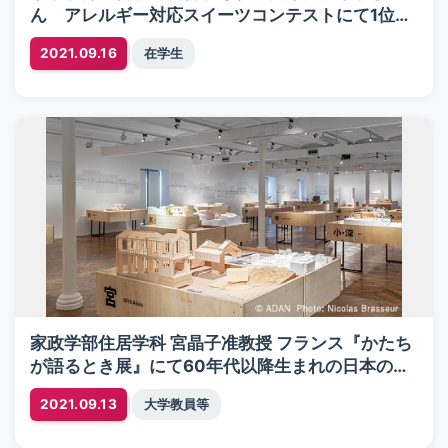
ん アレルギー対応スイーツコンテストにて1位を
受賞
|
2021.09.16
在学生
家政学部住居学科 宮晶子准教授 フランス『かたち
が語るとき展』にて60年代以降生まれの日本の建
築家35組に選出
|
2021.09.13
大学教員等