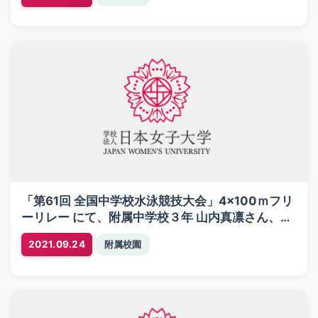
澪々子さんが奨励賞を受賞
「第61回 全国中学校水泳競技大会」4×100ｍフリ
ーリレー にて、附属中学校３年 山内真凛さん、２
年 楢島沙也加さん、２年 渡邊レイさん、３年 萩原
|
2021.09.24
附属校園
彩友さんが７位で入賞