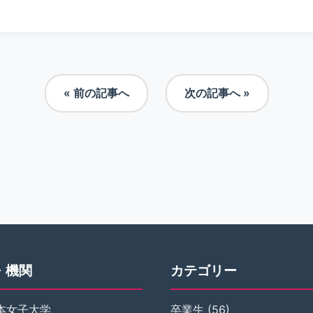
« 前の記事へ
次の記事へ »
・機関
カテゴリー
本女子大学
卒業生
(56)