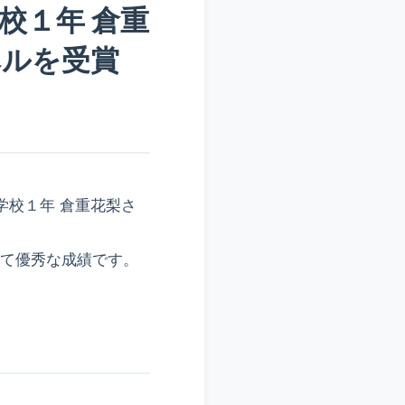
学校１年 倉重
ベルを受賞
属中学校１年 倉重花梨さ
めて優秀な成績です。