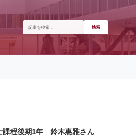
士課程後期1年 鈴木惠雅さん