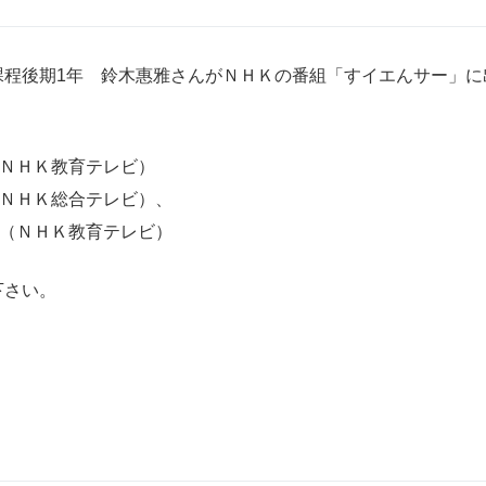
課程後期1年 鈴木惠雅さんがＮＨＫの番組「すイエんサー」に
5（ＮＨＫ教育テレビ）
35（ＮＨＫ総合テレビ）、
（ＮＨＫ教育テレビ）
下さい。