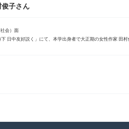
村俊子さん
（社会）面
下 日中友好説く」にて、本学出身者で大正期の女性作家 田