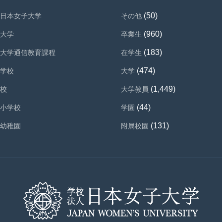
(50)
日本女子大学
その他
(960)
大学
卒業生
(183)
大学通信教育課程
在学生
(474)
学校
大学
(1,449)
校
大学教員
(44)
小学校
学園
(131)
幼稚園
附属校園