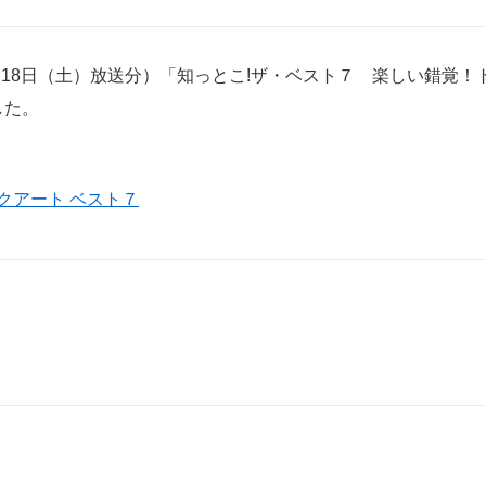
月18日（土）放送分）「知っとこ!ザ・ベスト７ 楽しい錯覚
した。
クアート ベスト７