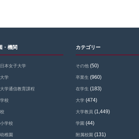
園・機関
カテゴリー
(50)
日本女子大学
その他
(960)
大学
卒業生
(183)
大学通信教育課程
在学生
(474)
学校
大学
(1,449)
校
大学教員
(44)
小学校
学園
(131)
幼稚園
附属校園