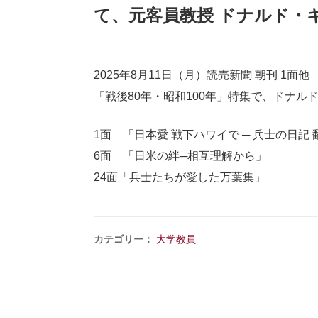
て、元客員教授 ドナルド・
2025年8月11日（月）読売新聞 朝刊 1面他
「戦後80年・昭和100年」特集で、ドナル
1面 「日本愛 戦下ハワイで ─ 兵士の日記
6面 「日米の絆─相互理解から」
24面「兵士たちが愛した万葉集」
カテゴリー：
大学教員