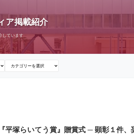
ィア掲載紹介
介しています
回『平塚らいてう賞』贈賞式 ─ 顕彰１件、