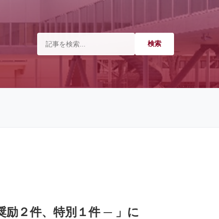
奨励２件、特別１件 ─ 」に