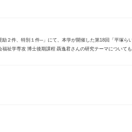
、奨励２件、特別１件─」にて、本学が開催した第18回「平塚
会福祉学専攻 博士後期課程 聶逸君さんの研究テーマについて