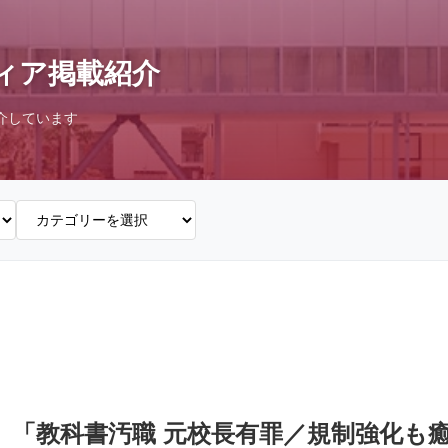
ィア掲載紹介
介しています
0面】「教科書汚職 元校長有罪／規制強化