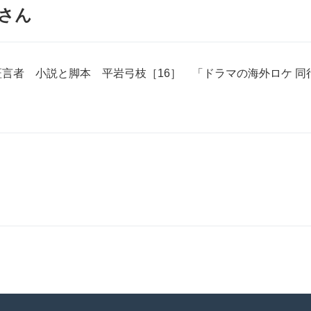
さん
の証言者 小説と脚本 平岩弓枝［16］ 「ドラマの海外ロケ 