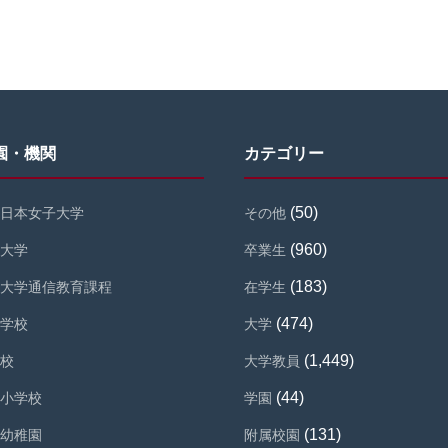
園・機関
カテゴリー
(50)
日本女子大学
その他
(960)
大学
卒業生
(183)
大学通信教育課程
在学生
(474)
学校
大学
(1,449)
校
大学教員
(44)
小学校
学園
(131)
幼稚園
附属校園