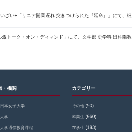
】けいざい+「リニア開業遅れ 突きつけられた『延命』」にて、
「マル激トーク・オン・ディマンド」にて、文学部 史学科 臼杵陽
園・機関
カテゴリー
(50)
日本女子大学
その他
(960)
大学
卒業生
(183)
大学通信教育課程
在学生