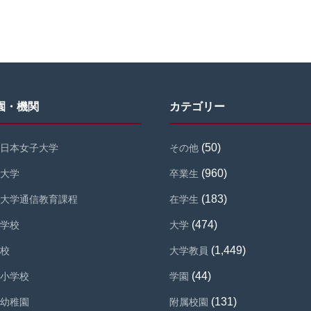
園・機関
カテゴリー
(50)
日本女子大学
その他
(960)
大学
卒業生
(183)
大学通信教育課程
在学生
(474)
学校
大学
(1,449)
校
大学教員
(44)
小学校
学園
(131)
幼稚園
附属校園