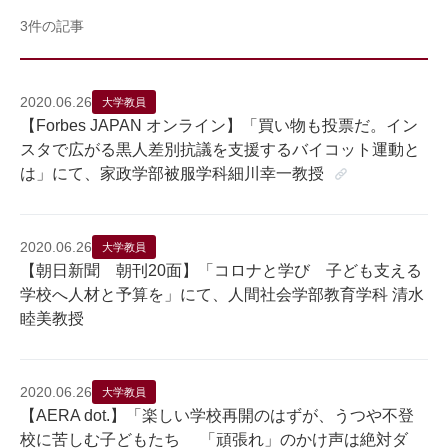
3件の記事
2020.06.26
大学教員
【Forbes JAPAN オンライン】「買い物も投票だ。イン
スタで広がる黒人差別抗議を支援するバイコット運動と
は」にて、家政学部被服学科細川幸一教授
2020.06.26
大学教員
【朝日新聞 朝刊20面】「コロナと学び 子ども支える
学校へ人材と予算を」にて、人間社会学部教育学科 清水
睦美教授
2020.06.26
大学教員
【AERA dot.】「楽しい学校再開のはずが、うつや不登
校に苦しむ子どもたち 「頑張れ」のかけ声は絶対ダ