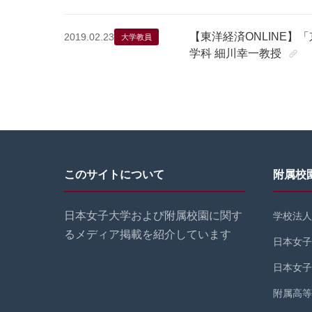
【東洋経済ONLINE】
2019.02.23
大学教員
学科 細川幸一教授
このサイトについて
附属校
日本女子大学および附属校園に関す
学校法人
るメディア掲載を紹介しています
日本女子
日本女子
附属高等