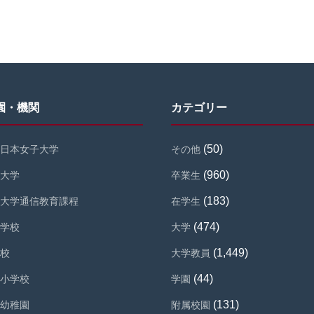
園・機関
カテゴリー
(50)
日本女子大学
その他
(960)
大学
卒業生
(183)
大学通信教育課程
在学生
(474)
学校
大学
(1,449)
校
大学教員
(44)
小学校
学園
(131)
幼稚園
附属校園