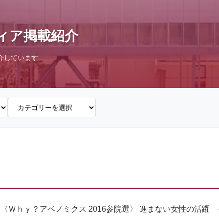
ィア掲載紹介
介しています
「〈Ｗｈｙ？アベノミクス 2016参院選〉 進まない女性の活