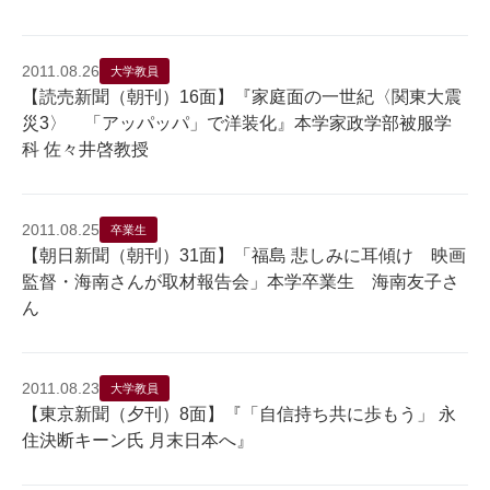
2011.08.26
大学教員
【読売新聞（朝刊）16面】『家庭面の一世紀〈関東大震
災3〉 「アッパッパ」で洋装化』本学家政学部被服学
科 佐々井啓教授
2011.08.25
卒業生
【朝日新聞（朝刊）31面】「福島 悲しみに耳傾け 映画
監督・海南さんが取材報告会」本学卒業生 海南友子さ
ん
2011.08.23
大学教員
【東京新聞（夕刊）8面】『「自信持ち共に歩もう」 永
住決断キーン氏 月末日本へ』