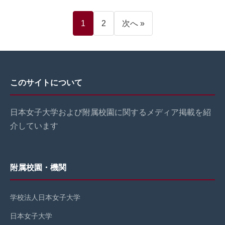
投
1
2
次へ »
稿
の
ペ
このサイトについて
ー
日本女子大学および附属校園に関するメディア掲載を紹
ジ
介しています
送
り
附属校園・機関
学校法人日本女子大学
日本女子大学