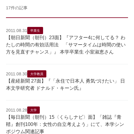
17件の記事
2011.08.31
卒業生
【朝日新聞（朝刊）23面】『アフター4に何してる？ わ
たしの時間の有効活用法 「サマータイムは時間の使い
方を見直すチャンス」』 本学卒業生 小室淑恵さん
2011.08.30
大学教員
【産経新聞 27面】『「永住で日本人 勇気づけたい」 日
本文学研究者 ドナルド・キーン氏』
2011.08.28
大学
【毎日新聞（朝刊）15〈くらしナビ〉面】「雑誌『青
鞜』創刊100年：女性の自立考えよう」にて、本学シン
ポジウム関連記事