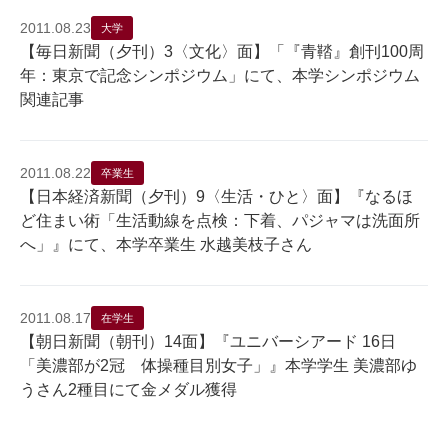
2011.08.23
大学
【毎日新聞（夕刊）3〈文化〉面】「『青鞜』創刊100周
年：東京で記念シンポジウム」にて、本学シンポジウム
関連記事
2011.08.22
卒業生
【日本経済新聞（夕刊）9〈生活・ひと〉面】『なるほ
ど住まい術「生活動線を点検：下着、パジャマは洗面所
へ」』にて、本学卒業生 水越美枝子さん
2011.08.17
在学生
【朝日新聞（朝刊）14面】『ユニバーシアード 16日
「美濃部が2冠 体操種目別女子」』本学学生 美濃部ゆ
うさん2種目にて金メダル獲得