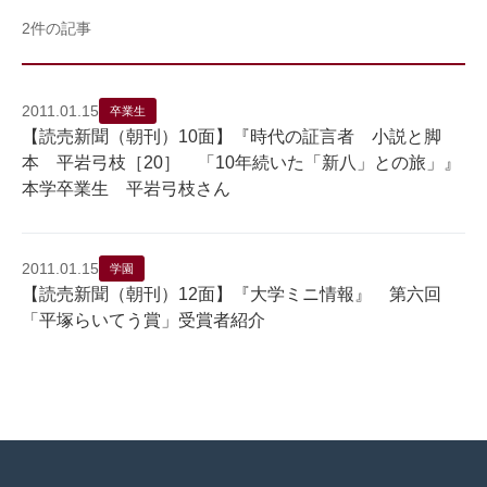
2件の記事
2011.01.15
卒業生
【読売新聞（朝刊）10面】『時代の証言者 小説と脚
本 平岩弓枝［20］ 「10年続いた「新八」との旅」』
本学卒業生 平岩弓枝さん
2011.01.15
学園
【読売新聞（朝刊）12面】『大学ミニ情報』 第六回
「平塚らいてう賞」受賞者紹介