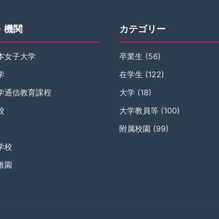
・機関
カテゴリー
本女子大学
卒業生
(56)
学
在学生
(122)
学通信教育課程
大学
(18)
校
大学教員等
(100)
附属校園
(99)
学校
稚園