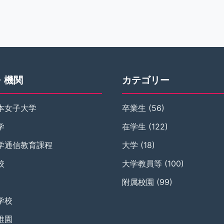
・機関
カテゴリー
本女子大学
卒業生
(56)
学
在学生
(122)
学通信教育課程
大学
(18)
校
大学教員等
(100)
附属校園
(99)
学校
稚園